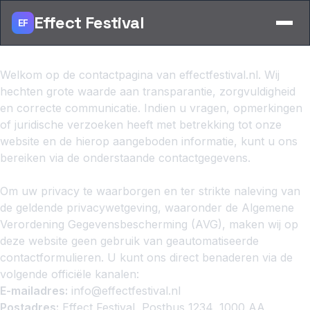
Effect Festival
EF
Welkom op de contactpagina van effectfestival.nl. Wij
hechten grote waarde aan transparantie, zorgvuldigheid
en correcte communicatie. Indien u vragen, opmerkingen
of juridische verzoeken heeft met betrekking tot onze
website en de hierop aangeboden informatie, kunt u ons
bereiken via de onderstaande contactgegevens.
Contactgegevens
Om uw privacy te waarborgen en ter strikte naleving van
de geldende privacywetgeving, waaronder de Algemene
Verordening Gegevensbescherming (AVG), maken wij op
deze website geen gebruik van geautomatiseerde
contactformulieren. U kunt ons direct benaderen via de
volgende officiële kanalen:
E-mailadres:
info@effectfestival.nl
Postadres:
Effect Festival, Postbus 1234, 1000 AA