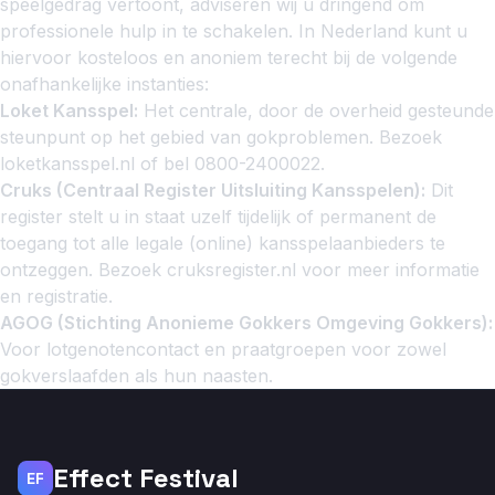
speelgedrag vertoont, adviseren wij u dringend om
professionele hulp in te schakelen. In Nederland kunt u
hiervoor kosteloos en anoniem terecht bij de volgende
onafhankelijke instanties:
Loket Kansspel:
Het centrale, door de overheid gesteunde
steunpunt op het gebied van gokproblemen. Bezoek
loketkansspel.nl
of bel 0800-2400022.
Cruks (Centraal Register Uitsluiting Kansspelen):
Dit
register stelt u in staat uzelf tijdelijk of permanent de
toegang tot alle legale (online) kansspelaanbieders te
ontzeggen. Bezoek
cruksregister.nl
voor meer informatie
en registratie.
AGOG (Stichting Anonieme Gokkers Omgeving Gokkers):
Voor lotgenotencontact en praatgroepen voor zowel
gokverslaafden als hun naasten.
Effect Festival
EF